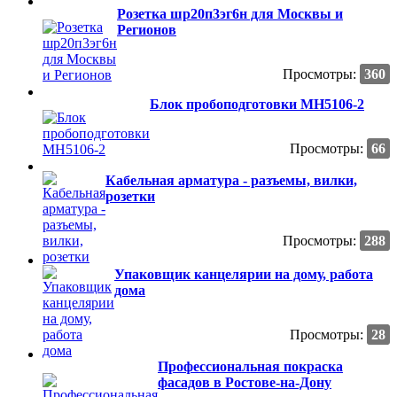
Розетка шр20п3эг6н для Москвы и
Регионов
Просмотры:
360
Блок пробоподготовки МН5106-2
Просмотры:
66
Кабельная арматура - разъемы, вилки,
розетки
Просмотры:
288
Упаковщик канцелярии на дому, работа
дома
Просмотры:
28
Профессиональная покраска
фасадов в Ростове-на-Дону