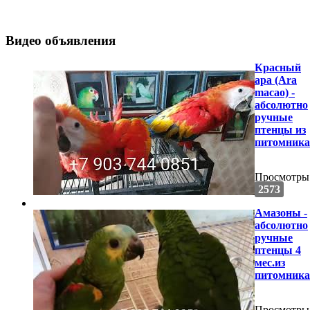
Видео объявления
Красный
ара (Ara
macao) -
абсолютно
ручные
птенцы из
питомника
Просмотры
2573
Амазоны -
абсолютно
ручные
птенцы 4
мес.из
питомника
Просмотры