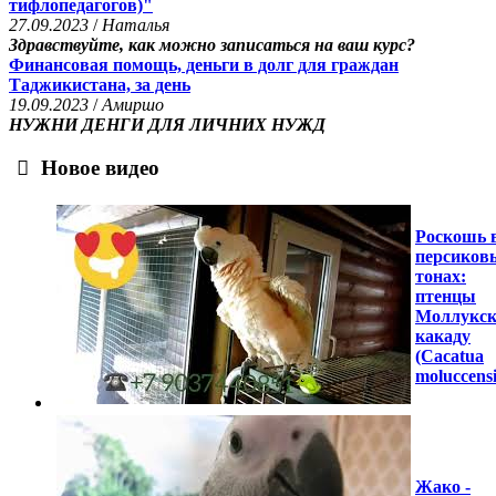
тифлопедагогов)"
27.09.2023
/
Наталья
Здравствуйте, как можно записаться на ваш курс?
Финансовая помощь, деньги в долг для граждан
Таджикистана, за день
19.09.2023
/
Амиршо
НУЖНИ ДЕНГИ ДЛЯ ЛИЧНИХ НУЖД
Новое видео
Роскошь 
персиков
тонах:
птенцы
Моллукск
какаду
(Cacatua
moluccensi
Жако -