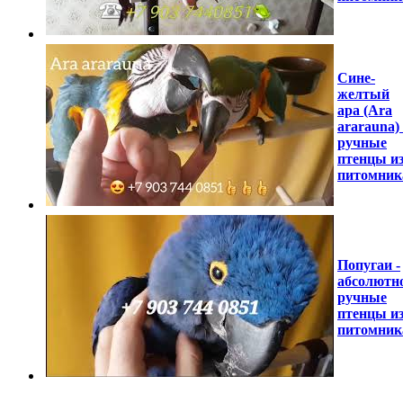
Сине-
желтый
ара (Ara
ararauna) 
ручные
птенцы и
питомник
Попугаи -
абсолютн
ручные
птенцы и
питомник