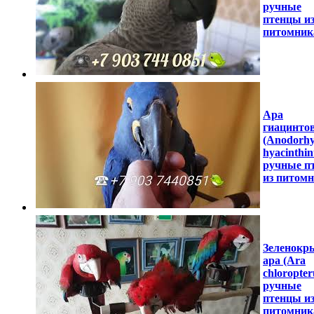
ручные
птенцы и
питомник
Ара
гиацинто
(Anodorh
hyacinthin
ручные п
из питом
Зеленок
ара (Ara
chloropter
ручные
птенцы и
питомник