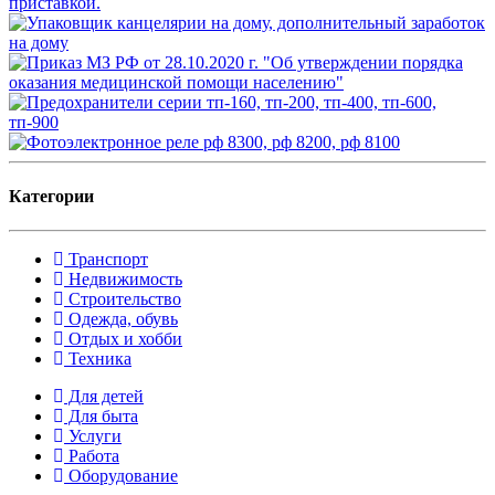
Категории
Транспорт
Недвижимость
Строительство
Одежда, обувь
Отдых и хобби
Техника
Для детей
Для быта
Услуги
Работа
Оборудование