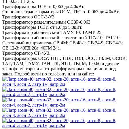
ТТ-0,63; ТТ-2,5.
Трансформаторы ТСУ от 0,063 до 4,0кВт.
Станочные трансформаторы ОСМ, ТБС от 0.063 до 4.0кВт.
Трансформатор ОСС-3-У3.
Трансформатор разделительный ОСЗР-0,063.
Трансформаторы ТСЗИ от 1,6 до 5,0кВт.
Трансформатор абонентский ТАМУ-10, ТАМУ-25.
Трансформатор абонентский герметичный ТГА-10, ТАГ-10.
Селеновый выпрямитель СВ 4М; СВ 48-1; СВ 24-9; СВ 24-3;
СВ 12-3; 40ГД 20а; 40ГМ 24а.
Трансформатор СТ-4У3.
Трансформаторы: ОСУ; ТПП; ТПЛ; ТОЛ; ОСО; ТЗЛМ; ОСОВ;
ТАГ; ТАМ; ТАМУ; ТАН; ТК; ЯТП; ТВЛМ; Т-0,66 и другие
трансформаторы и автотрансформаторы в наличии и под
заказ. Подробности по телефону или на сайте: