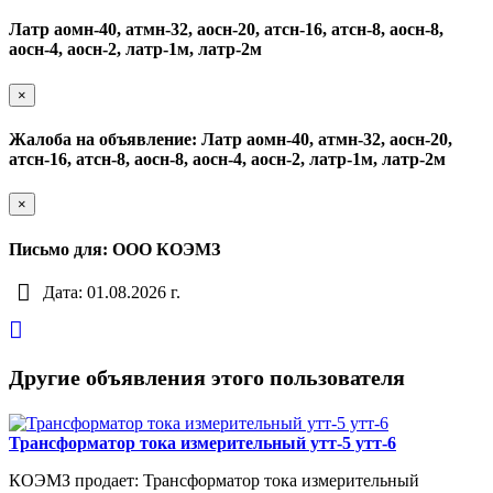
Латр аомн-40, атмн-32, аосн-20, атсн-16, атсн-8, аосн-8,
аосн-4, аосн-2, латр-1м, латр-2м
×
Жалоба на объявление: Латр аомн-40, атмн-32, аосн-20,
атсн-16, атсн-8, аосн-8, аосн-4, аосн-2, латр-1м, латр-2м
×
Письмо для: ООО КОЭМЗ
Дата: 01.08.2026 г.
Другие объявления этого пользователя
Трансформатор тока измерительный утт-5 утт-6
КОЭМЗ продает: Трансформатор тока измерительный