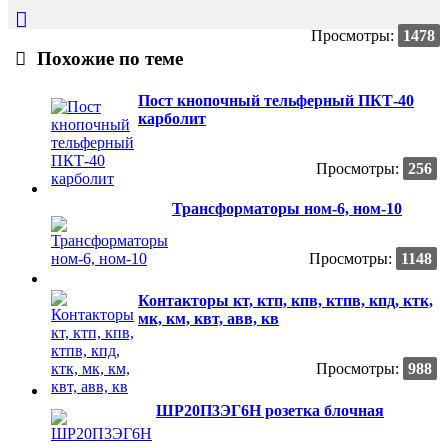
Просмотры:
1478
Похожие по теме
Пост кнопочный тельферный ПКТ-40
карболит
Просмотры:
256
Трансформаторы ном-6, ном-10
Просмотры:
1148
Контакторы кт, ктп, кпв, ктпв, кпд, ктк,
мк, км, квт, авв, кв
Просмотры:
988
ШР20П3ЭГ6Н розетка блочная