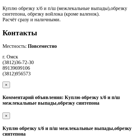
Куплю обрезку х/б и п/ш (межлекальные выпады),обрезку
синтепона, обрезку войлока (кроме валенок).
Расчёт сразу и наличными.
Контакты
Местность:
Повсеместно
г. Омск
(3812)36-72-30
89139699106
(3812)956573
×
Комментарий объявления: Куплю обрезку х/б и п/ш
межлекальные выпады,обрезку синтепона
×
Куплю обрезку х/б и п/ш межлекальные выпады,обрезку
синтепона