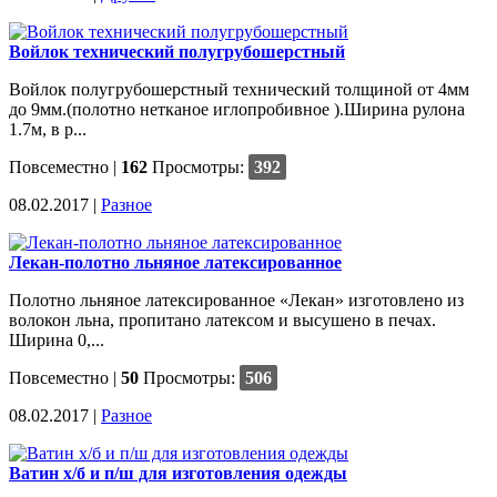
Войлок технический полугрубошерстный
Войлок полугрубошерстный технический толщиной от 4мм
до 9мм.(полотно нетканое иглопробивное ).Ширина рулона
1.7м, в р...
Повсеместно
|
162
Просмотры:
392
08.02.2017 |
Разное
Лекан-полотно льняное латексированное
Полотно льняное латексированное «Лекан» изготовлено из
волокон льна, пропитано латексом и высушено в печах.
Ширина 0,...
Повсеместно
|
50
Просмотры:
506
08.02.2017 |
Разное
Ватин х/б и п/ш для изготовления одежды