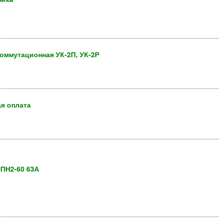
оммутационная УК-2П, УК-2Р
ая оплата
НПН2-60 63А