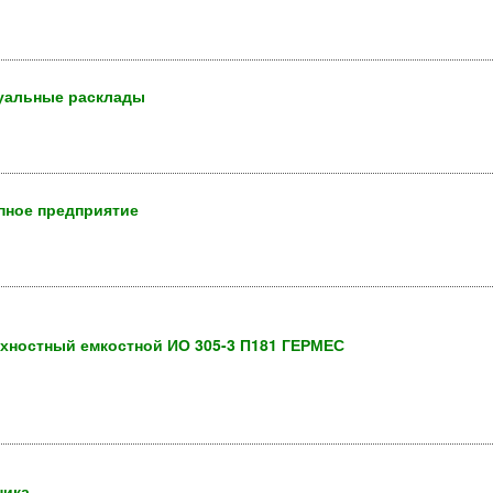
уальные расклады
пное предприятие
хностный емкостной ИО 305-3 П181 ГЕРМЕС
ника