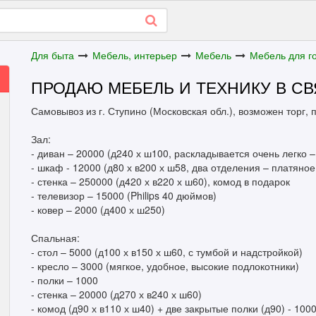
Для быта
Мебель, интерьер
Мебель
Мебель для г
ПРОДАЮ МЕБЕЛЬ И ТЕХНИКУ В С
Самовывоз из г. Ступино (Московская обл.), возможен торг,
Зал:
- диван – 20000 (д240 х ш100, раскладывается очень легко –
- шкаф - 12000 (д80 х в200 х ш58, два отделения – платяное
- стенка – 250000 (д420 х в220 х ш60), комод в подарок
- телевизор – 15000 (Philips 40 дюймов)
- ковер – 2000 (д400 х ш250)
Спальная:
- стол – 5000 (д100 х в150 х ш60, с тумбой и надстройкой)
- кресло – 3000 (мягкое, удобное, высокие подлокотники)
- полки – 1000
- стенка – 20000 (д270 х в240 х ш60)
- комод (д90 х в110 х ш40) + две закрытые полки (д90) - 100