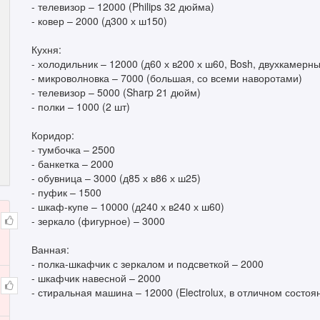
- телевизор – 12000 (Philips 32 дюйма)
- ковер – 2000 (д300 х ш150)
Кухня:
- холодильник – 12000 (д60 х в200 х ш60, Bosh, двухкамерн
- микроволновка – 7000 (большая, со всеми наворотами)
- телевизор – 5000 (Sharp 21 дюйм)
- полки – 1000 (2 шт)
Коридор:
- тумбочка – 2500
- банкетка – 2000
- обувница – 3000 (д85 х в86 х ш25)
- пуфик – 1500
- шкаф-купе – 10000 (д240 х в240 х ш60)
- зеркало (фигурное) – 3000
Ванная:
- полка-шкафчик с зеркалом и подсветкой – 2000
- шкафчик навесной – 2000
- стиральная машина – 12000 (Electrolux, в отличном состоя