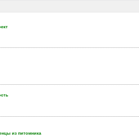
оект
ость
тенцы из питомника