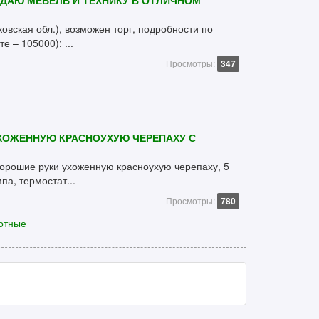
ОДАЮ МЕБЕЛЬ И ТЕХНИКУ В ОТЛИЧНОМ
овская обл.), возможен торг, подробности по
е – 105000): ...
Просмотры:
347
ХОЖЕННУЮ КРАСНОУХУЮ ЧЕРЕПАХУ С
хорошие руки ухоженную красноухую черепаху, 5
па, термостат...
Просмотры:
780
отные