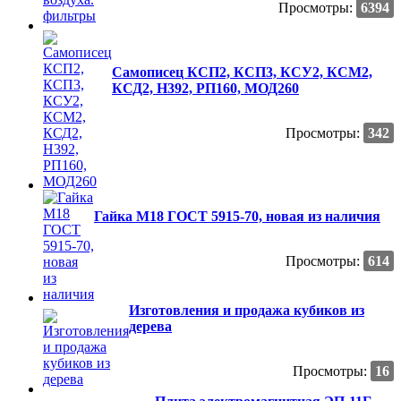
Просмотры:
6394
Самописец КСП2, КСП3, КСУ2, КСМ2,
КСД2, Н392, РП160, МОД260
Просмотры:
342
Гайка М18 ГОСТ 5915-70, новая из наличия
Просмотры:
614
Изготовления и продажа кубиков из
дерева
Просмотры:
16