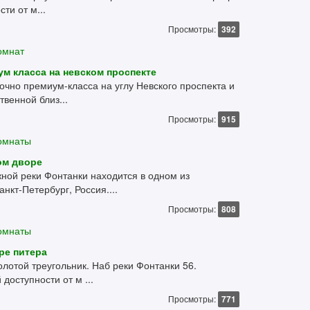
ти от м...
Просмотры:
392
омнат
ум класса на невском проспекте
очно премиум-класса на углу Невского проспекта и
венной близ...
Просмотры:
915
комнаты
ом дворе
ой реки Фонтанки находится в одном из
нкт-Петербург, Россия....
Просмотры:
808
комнаты
ре питера
олотой треугольник. Наб реки Фонтанки 56.
доступности от м ...
Просмотры:
771