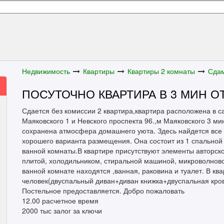
Недвижимость
Квартиры
Квартиры 2 комнаты
Сдам
ПОСУТОЧНО КВАРТИРА В 3 МИН О
Сдается без комиссии 2 квартира,квартира расположена в са
Маяковского 1 и Невского проспекта 96.,м Маяковского 3 ми
сохранена атмосфера домашнего уюта. Здесь найдется все 
хорошего варианта размещения. Она состоит из 1 спальной 
ванной комнаты.В квартире присутствуют элементы авторско
плитой, холодильником, стиральной машиной, микроволново
ванной комнате находятся ,ванная, раковина и туалет. В к
человек(двуспальный диван+диван книжка+двуспальная крова
Постельное предоставляется. Добро пожаловать
12.00 расчетное время
2000 тыс залог за ключи