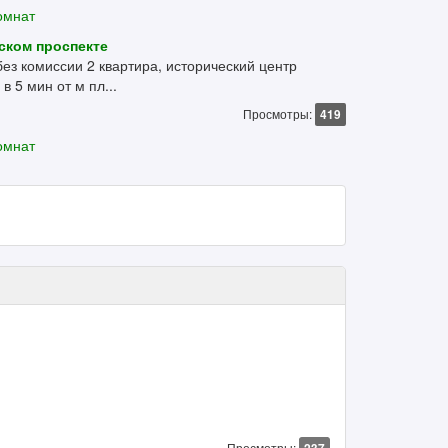
омнат
ском проспекте
без комиссии 2 квартира, исторический центр
 5 мин от м пл...
Просмотры:
419
омнат
Просмотры: