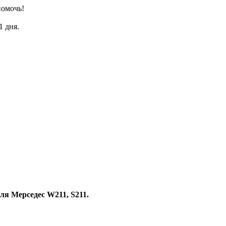
помочь!
1 дня.
я Мерседес W211, S211.