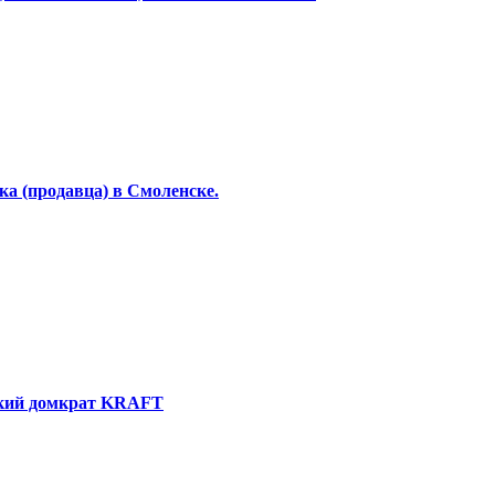
а (продавца) в Смоленске.
ский домкрат KRAFT