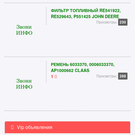
ФИЛЬТР ТОПЛИВНЫЙ RE541922,
RE529643, P551425 JOHN DEERE
Просмотры:
230
РЕМЕНЬ 6033370, 0006033370,
AP1000662 CLAAS
1
Просмотры:
288
Vip объявления