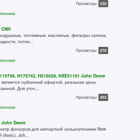
Просмотры:
230
техники
6 CNH
воздушные, топливные, масляные, фильтры салона,
кости, топли...
Просмотры:
276
техники
115759, H175742, H215028, HXE51101 John Deere
 является публичной офертой, реальная цена
занной. Для уточ...
Просмотры:
403
техники
 John Deere
ектр фильтров для импортной сельхозтехники New
(Кейс), Joh...