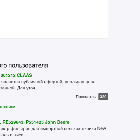
ого пользователя
P1001212 CLAAS
 является публичной офертой, реальная цена
занной. Для уточ...
Просмотры:
320
техники
 RE529643, P551425 John Deere
ектр фильтров для импортной сельхозтехники New
laas с высо...