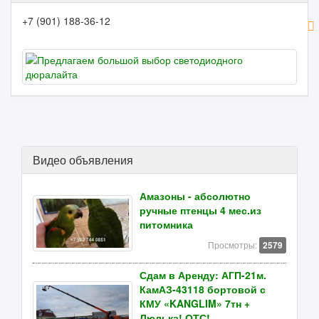
+7 (901) 188-36-12
Видео объявления
Амазоны - абсолютно
ручные птенцы 4 мес.из
питомника
Просмотры:
2579
Сдам в Аренду: АГП-21м.
КамАЗ-43118 бортовой с
КМУ «KANGLIM» 7тн +
Люлька! ОТС!