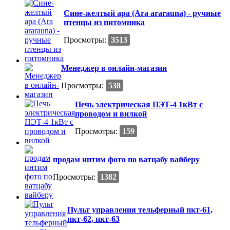
Сине-желтый ара (Ara ararauna) - ручные
птенцы из питомника
Просмотры:
3513
Менеджер в онлайн-магазин
Просмотры:
538
Печь электрическая ПЭТ-4 1кВт с
проводом и вилкой
Просмотры:
159
продам интим фото по ватцабу вайберу
Просмотры:
1382
Пульт управления тельферный пкт-61,
пкт-62, пкт-63