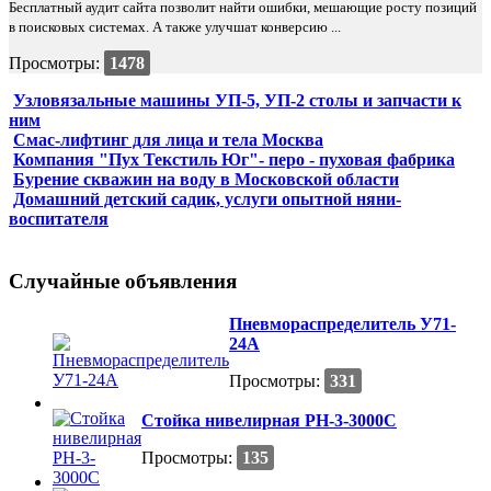
Бесплатный аудит сайта позволит найти ошибки, мешающие росту позиций
в поисковых системах. А также улучшат конверсию ...
Просмотры:
1478
Узловязальные машины УП-5, УП-2 столы и запчасти к
ним
Смас-лифтинг для лица и тела Москва
Компания "Пух Текстиль Юг"- перо - пуховая фабрика
Бурение скважин на воду в Московской области
Домашний детский садик, услуги опытной няни-
воспитателя
Случайные объявления
Пневмораспределитель У71-
24А
Просмотры:
331
Стойка нивелирная РН-3-3000С
Просмотры:
135