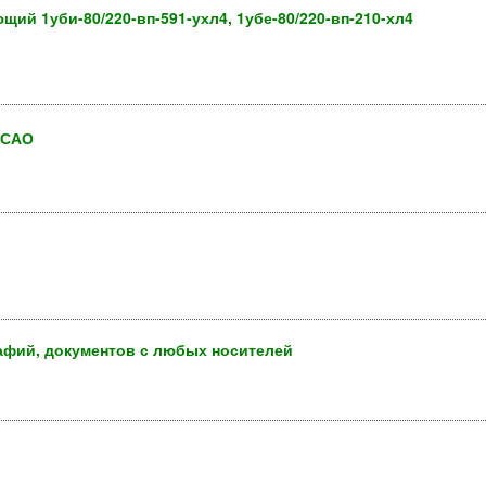
ий 1уби-80/220-вп-591-ухл4, 1убе-80/220-вп-210-хл4
 САО
афий, документов с любых носителей