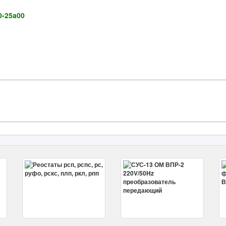
0-25a00
.