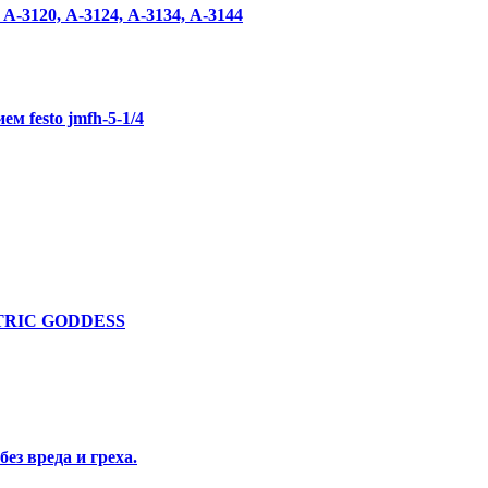
-3120, А-3124, А-3134, А-3144
м festo jmfh-5-1/4
ECTRIC GODDESS
ез вреда и греха.