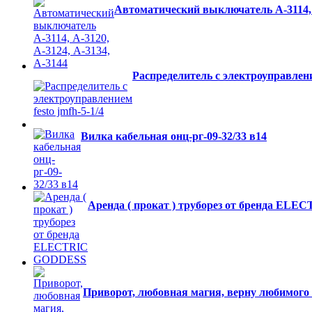
Автоматический выключатель А-3114, А
Распределитель с электроуправление
Вилка кабельная онц-рг-09-32/33 в14
Аренда ( прокат ) труборез от бренда EL
Приворот, любовная магия, верну любимого б