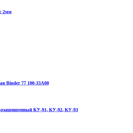
ос 2мм
я Binder 77 100-33A00
возащищенный КУ-91, КУ-92, КУ-93