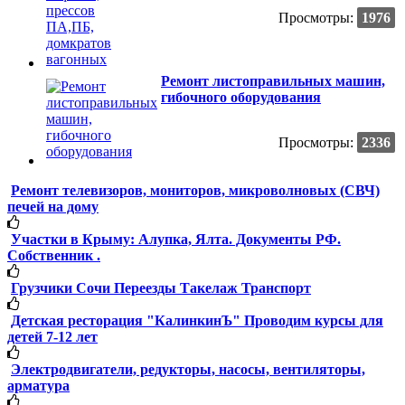
Просмотры:
1976
Ремонт листоправильных машин,
гибочного оборудования
Просмотры:
2336
Ремонт телевизоров, мониторов, микроволновых (СВЧ)
печей на дому
Участки в Крыму: Алупка, Ялта. Документы РФ.
Собственник .
Грузчики Сочи Переезды Такелаж Транспорт
Детская ресторация "КалинкинЪ" Проводим курсы для
детей 7-12 лет
Электродвигатели, редукторы, насосы, вентиляторы,
арматура