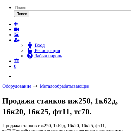
Поиск
Вход
Регистрация
Забыл пароль
0
Оборудование
Металообрабатывающее
Продажа станков иж250, 1к62д,
16к20, 16к25, фт11, тс70.
Продажа станков иж250, 1к62д, 16к20, 16к25, фт11,
тс70.Продаём токарные станки после ремонта с заводскими