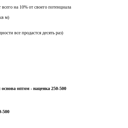
всего на 10% от своего потенциала
кв м)
дности все продастся десять раз)
снова оптом - наценка 250-500
0-500