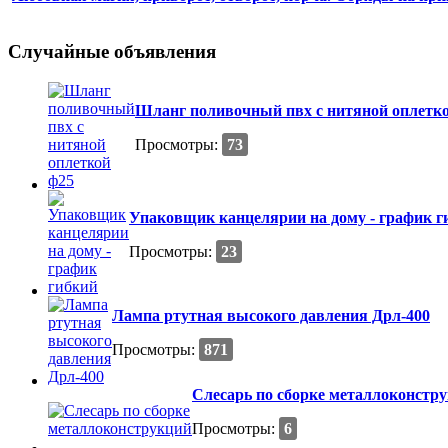
Случайные объявления
Шланг поливочный пвх с нитяной оплетк
Просмотры:
73
Упаковщик канцелярии на дому - график г
Просмотры:
23
Лампа ртутная высокого давления Дрл-400
Просмотры:
871
Слесарь по сборке металлоконстр
Просмотры:
6