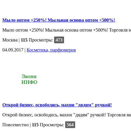
Мыло оптом +250%! Мыльная основа оптом +500%!
Мыло оптом +250%! Мыльная основа оптом +500%! Торговля мыл
Москва
|
115
Просмотры:
473
04.09.2017 |
Косметика, парфюмерия
Открой бизнес, освободись, махни "дядям" ручкой!
Открой бизнес, освободись, махни "дядям" ручкой! Торговля м
Повсеместно
|
115
Просмотры:
564