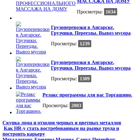
МАССАЖА НА ДОМУ
Просмотры:
1634
Грузоперевозки в Ангарске.
Грузчики. Переезды. Вывоз мусора
Просмотры:
1239
Грузоперевозки в Ангарске.
Грузчики. Переезды. Вывоз мусора
Просмотры:
1309
Релакс программы для вас Торгашино.
Просмотры:
2003
Скупка лома и отходов черных и цветных металлов
Как HR-у стать востребованным на рынке труда и
построить карьеру
Металлоторг, Еремина Марина, Санкт-Петербург . . . . . . . .