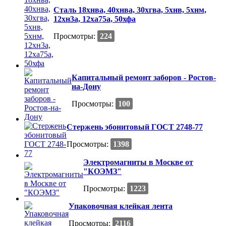
Сталь 18хнва, 40хнва, 30хгва, 5хнв, 5хнм,
12хн3а, 12ха75а, 50хфа
Просмотры:
224
Капитальный ремонт заборов - Ростов-
на-Дону
Просмотры:
100
Стержень эбонитовый ГОСТ 2748-77
Просмотры:
1398
Электромагниты в Москве от
"КОЭМЗ"
Просмотры:
1223
Упаковочная клейкая лента
Просмотры:
2116