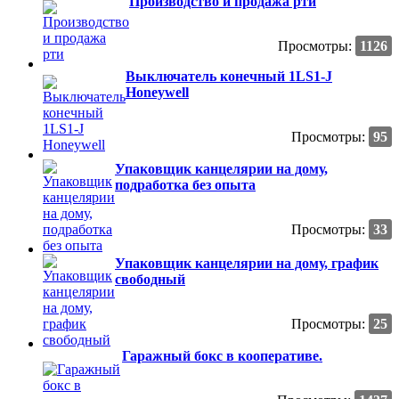
Производство и продажа рти
Просмотры:
1126
Выключатель конечный 1LS1-J
Honeywell
Просмотры:
95
Упаковщик канцелярии на дому,
подработка без опыта
Просмотры:
33
Упаковщик канцелярии на дому, график
свободный
Просмотры:
25
Гаражный бокс в кооперативе.