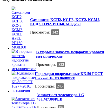
Самописец КСП2, КСП3, КСУ2, КСМ2,
КСД2, Н392, РП160, МОД260
Просмотры:
342
В тюрьмы заказать недорогие кровати
металлические
Просмотры:
852
Подкладки подрельсовые КБ-50 ГОСТ
16277-2016, из наличия
Просмотры:
245
Запчасти от телевизора LG
43UM7300PLB
Просмотры:
89