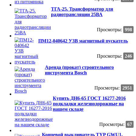
ТГА-25. Трансформатор для
радиотрансляции 25ВА
Просмотры:
998
ПМ12-040642 У3В магнитный пускатель
Просмотры:
246
Аренда (прокат) строительного
инструмента Bosch
Просмотры:
2951
Купить ДН6-65 ГОСТ 16277-2016
подкладки железнодорожные на
нашем складе
Просмотры:
67
Концевой выключатель TYP GWU1,