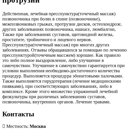
протрузий
Действенная, лечебная пресспунктура(точечный массаж)
позвоночника при болях в спине (позвоночнике),
межпозвонковых грыжах, протрузии дисков, остеохондрозе,
других заболеваниях позвоночника, ишиасе, люмбалгии,
Также при заболеваниях суставов, щитовидной железы,
простатите, тройничного и лицевого нервов.
Пресспунктура(точечный массаж) при многих других
заболеваниях. Отзывы обращавшихся за помощью по лечению
пресспунктурой(точечным массжем) хорошие. Как правило
это либо полное выздоровление, либо улучшение в
самочувствии. Улучшение в самочувствии гарантируется при
условии выполнения необходимо-достаточного количества
процедур. Выполняется процедура эбонитовыми палочками.
Также выполняется гирудотерапия (лечение медицинскими
пиявками), при соответствующих заболеваниях, либо в
комплексе. Кроме этого множество упражнений лечебной
физкультуры при различных заболеваниях суставов,
позвоночника, внутренних органов. Лечение травами.
Контакты
Местность:
Москва