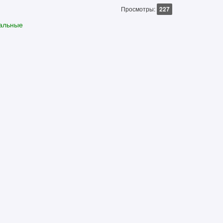
Просмотры:
227
уальные