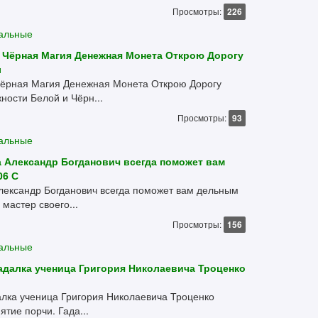
Просмотры:
226
уальные
 Чёрная Магия Денежная Монета Открою Дорогу
л
Чёрная Магия Денежная Монета Открою Дорогу
ности Белой и Чёрн...
Просмотры:
93
уальные
 Александр Богданович всегда поможет вам
06 С
лександр Богданович всегда поможет вам дельным
мастер своего...
Просмотры:
156
уальные
гадалка ученица Григория Николаевича Троценко
алка ученица Григория Николаевича Троценко
тие порчи. Гада...