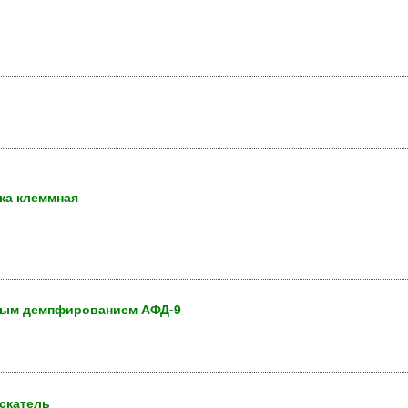
дка клеммная
ным демпфированием АФД-9
искатель