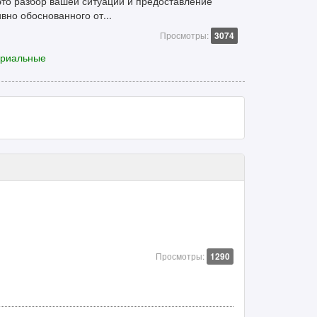
это разбор вашей ситуации и предоставление
но обоснованного от...
Просмотры:
3074
ариальные
Просмотры:
1290