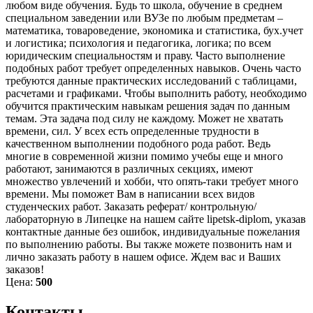
любом виде обучения. Будь то школа, обучение в среднем
специальном заведении или ВУЗе по любым предметам –
математика, товароведение, экономика и статистика, бух.учет
и логистика; психология и педагогика, логика; по всем
юридическим специальностям и праву. Часто выполнение
подобных работ требует определенных навыков. Очень часто
требуются данные практических исследований с таблицами,
расчетами и графиками. Чтобы выполнить работу, необходимо
обучится практическим навыкам решения задач по данным
темам. Эта задача под силу не каждому. Может не хватать
времени, сил. У всех есть определенные трудности в
качественном выполнении подобного рода работ. Ведь
многие в современной жизни помимо учебы еще и много
работают, занимаются в различных секциях, имеют
множество увлечений и хобби, что опять-таки требует много
времени. Мы поможет Вам в написании всех видов
студенческих работ. Заказать реферат/ контрольную/
лабораторную в Липецке на нашем сайте lipetsk-diplom, указав
контактные данные без ошибок, индивидуальные пожелания
по выполнению работы. Вы также можете позвонить нам и
лично заказать работу в нашем офисе. Ждем вас и Ваших
заказов!
Цена:
500
Контакты