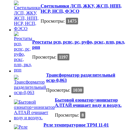
Светильники ЛСП, ЖКУ, ЖСП, НПП,
НСР, НСП, ФЭСО
Просмотры:
1475
Реостаты рсп, рспс, рс, руфо, рскс, плп, ркл,
рпп
Просмотры:
1197
Трансформатор разделительный
осзр-0,063
Просмотры:
1030
Бытовой озонатор+ионизатор
АЛТАЙ очищает воду и воздух.
Просмотры:
8
Реле температурное ТРМ 11-01