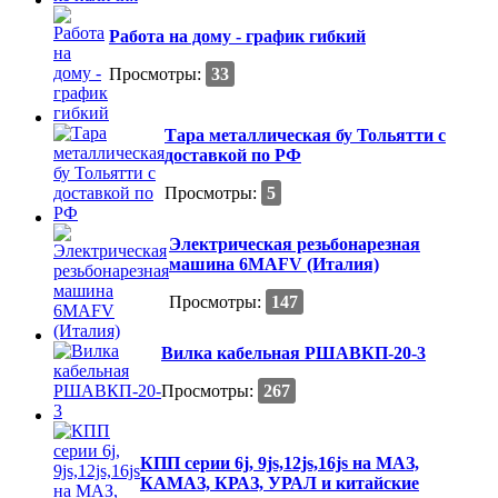
Работа на дому - график гибкий
Просмотры:
33
Тара металлическая бу Тольятти с
доставкой по РФ
Просмотры:
5
Электрическая резьбонарезная
машина 6MAFV (Италия)
Просмотры:
147
Вилка кабельная РШАВКП-20-3
Просмотры:
267
КПП серии 6j, 9js,12js,16js на МАЗ,
КАМАЗ, КРАЗ, УРАЛ и китайские