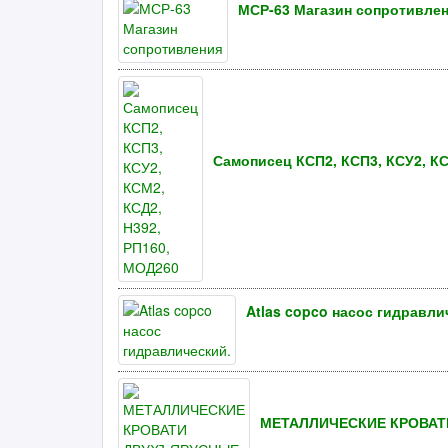
МСР-63 Магазин сопротивле
Самописец КСП2, КСП3, КСУ2, КС
Atlas copco насос гидравли
МЕТАЛЛИЧЕСКИЕ КРОВАТ