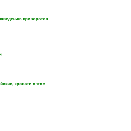
 наведению приворотов
й
йские, кровати оптом