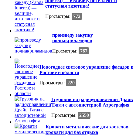
funerea) — величие, интеллект и
статусная экзотика!
Просмотры:
772
произведу закупку
полиакриламидов
Просмотры:
767
Новогоднее световое украшение фасадов в
Ростове и области
Просмотры:
220
Грузовик на радиоуправлении Драйв
Тягач с автоцистерной Аэрография
Просмотры:
2550
Кровати металлические для хостелов,
кровати для баз отдыха