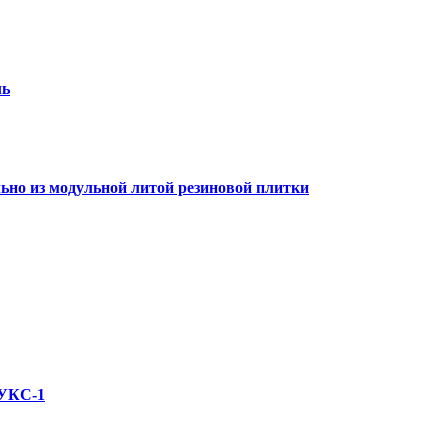
ль
льно из модульной литой резиновой плитки
 УКС-1