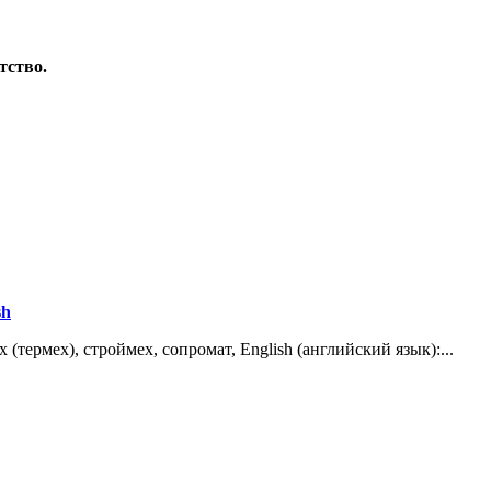
тство.
sh
термех), строймех, сопромат, English (английский язык):...