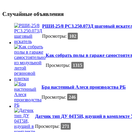
Случайные объявления
РШИ-25/8 РС3.250.073Д шаговый искате
Просмотры:
102
Как собрать полы в гараже самостояте
Просмотры:
1315
Бра настенный Алеся производства РБ
Просмотры:
246
Датчик тип ДУ 04Т5И, идущий в комплекте
Просмотры:
271