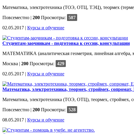
Математика, электротехника (ТОЭ, ОТЦ, ТЭЦ), теормех (термех),
Повсеместно
|
200
Просмотры:
587
02.05.2017 |
Курсы и обучение
Студентам-заочникам - подготовка к сессии, консультации
МАТЕМАТИКА (аналитическая геометрия, линейная алгебра, ма
Москва
|
200
Просмотры:
429
02.05.2017 |
Курсы и обучение
Математика, электротехника, теормех, строймех, сопромат, 
Математика, электротехника (ТОЭ, ОТЦ), теормех, строймех, соп
Повсеместно
|
200
Просмотры:
528
08.05.2017 |
Курсы и обучение