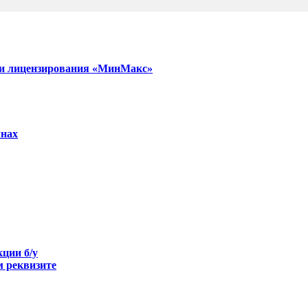
и и лицензирования «МинМакс»
лнах
кции б/у
 реквизите