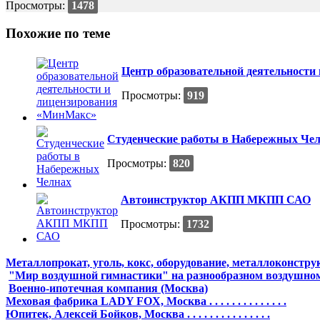
Просмотры:
1478
Похожие по теме
Центр образовательной деятельност
Просмотры:
919
Студенческие работы в Набережных Че
Просмотры:
820
Автоинструктор АКПП МКПП САО
Просмотры:
1732
Металлопрокат, уголь, кокс, оборудование, металлоконстру
"Мир воздушной гимнастики" на разнообразном воздушном
Военно-ипотечная компания (Москва)
Меховая фабрика LADY FOX, Москва . . . . . . . . . . . . . .
Юпитек, Алексей Бойков, Москва . . . . . . . . . . . . . . .