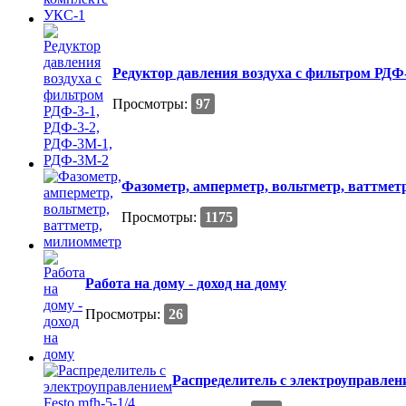
Редуктор давления воздуха с фильтром РДФ
Просмотры:
97
Фазометр, амперметр, вольтметр, ваттмет
Просмотры:
1175
Работа на дому - доход на дому
Просмотры:
26
Распределитель с электроуправлением