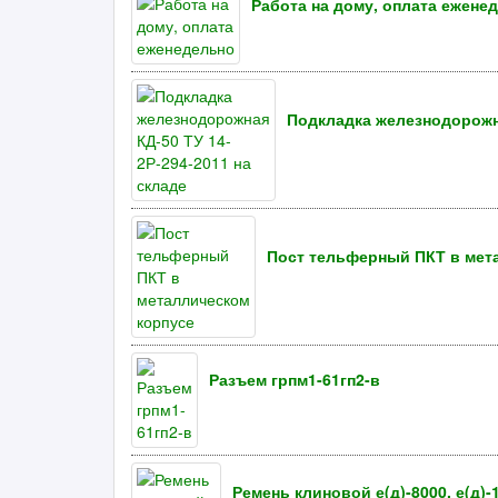
Работа на дому, оплата ежене
Подкладка железнодорожна
Пост тельферный ПКТ в мет
Разъем грпм1-61гп2-в
Ремень клиновой е(д)-8000, е(д)-