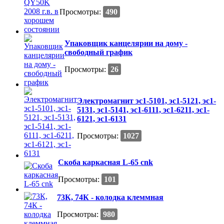
Просмотры:
490
Упаковщик канцелярии на дому -
свободный график
Просмотры:
26
Электромагнит эс1-5101, эс1-5121, эс1-
5131, эс1-5141, эс1-6111, эс1-6211, эс1-
6121, эс1-6131
Просмотры:
1027
Скоба каркасная L-65 cnk
Просмотры:
101
73К, 74К - колодка клеммная
Просмотры:
980