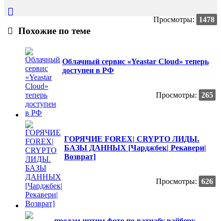
Просмотры:
1478
Похожие по теме
Облачный сервис «Yeastar Cloud» теперь
доступен в РФ
Просмотры:
265
ГОРЯЧИЕ FOREX| CRYPTO ЛИДЫ.
БАЗЫ ДАННЫХ [Чарджбек| Рекавери|
Возврат]
Просмотры:
626
продам интим фото по ватцабу вайберу