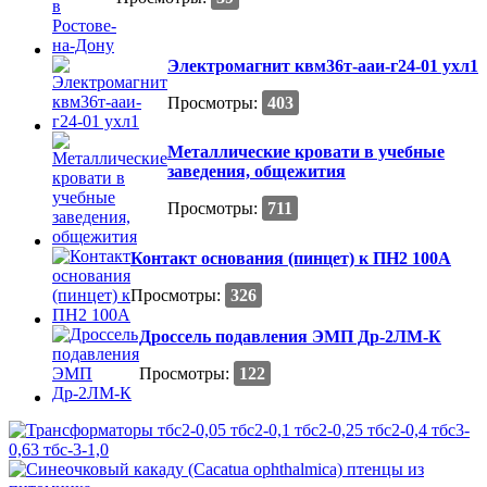
Электромагнит квм36т-ааи-г24-01 ухл1
Просмотры:
403
Металлические кровати в учебные
заведения, общежития
Просмотры:
711
Контакт основания (пинцет) к ПН2 100А
Просмотры:
326
Дроссель подавления ЭМП Др-2ЛМ-К
Просмотры:
122