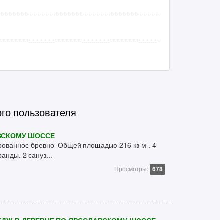
ого пользователя
АВСКОМУ ШОССЕ
рованное бревно. Общей площадью 216 кв м . 4
ранды. 2 сануз...
Просмотры:
678