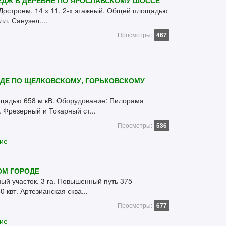
ЕДЖ В ДЕРЕВНЕ ПО ЯРОСЛАВСКОМУ ШОССЕ
Достроем. 14 х 11. 2-х этажный. Общей площадью
лл. Санузел....
Просмотры:
467
ОДЕ ПО ЩЕЛКОВСКОМУ, ГОРЬКОВСКОМУ
щадью 658 м кВ. Оборудование: Пилорама
 Фрезерный и Токарный ст...
Просмотры:
536
ие
ОМ ГОРОДЕ
ый участок. 3 га. Повышенный путь 375
квт. Артезианская сква...
Просмотры:
677
ие