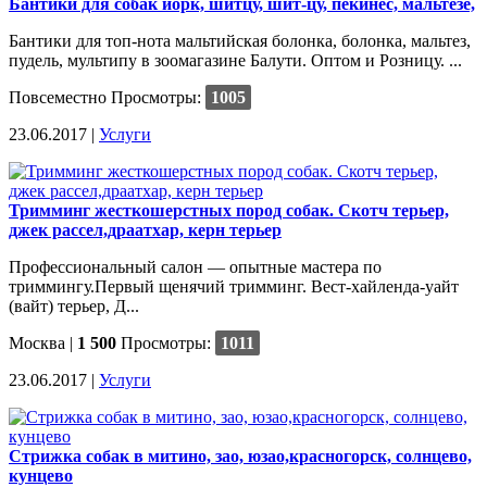
Бантики для собак йорк, шитцу, шит-цу, пекинес, мальтезе,
Бантики для топ-нота мальтийская болонка, болонка, мальтез,
пудель, мультипу в зоомагазине Балути. Оптом и Розницу. ...
Повсеместно
Просмотры:
1005
23.06.2017 |
Услуги
Тримминг жесткошерстных пород собак. Скотч терьер,
джек рассел,драатхар, керн терьер
Профессиональный салон — опытные мастера по
триммингу.Первый щенячий тримминг. Вест-хайленда-уайт
(вайт) терьер, Д...
Москва
|
1 500
Просмотры:
1011
23.06.2017 |
Услуги
Стрижка собак в митино, зао, юзао,красногорск, солнцево,
кунцево