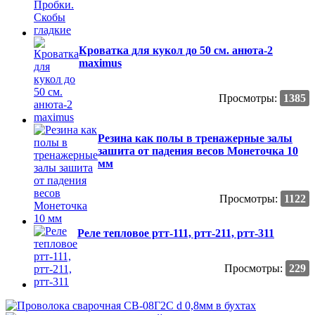
Кроватка для кукол до 50 см. анюта-2
maximus
Просмотры:
1385
Резина как полы в тренажерные залы
зашита от падения весов Монеточка 10
мм
Просмотры:
1122
Реле тепловое ртт-111, ртт-211, ртт-311
Просмотры:
229