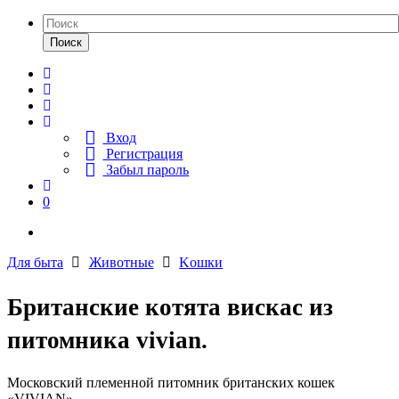
Поиск
Вход
Регистрация
Забыл пароль
0
Для быта
Животные
Kошки
Британские котята вискас из
питомника vivian.
Московский племенной питомник британских кошек
«VIVIAN»