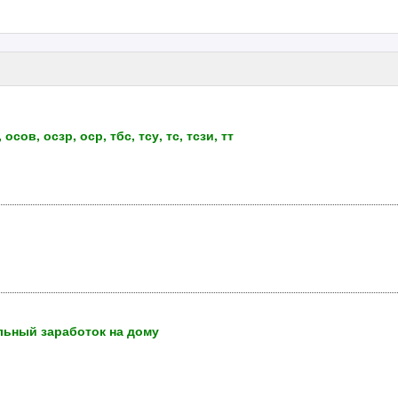
ов, осзр, оср, тбс, тсу, тс, тсзи, тт
льный заработок на дому