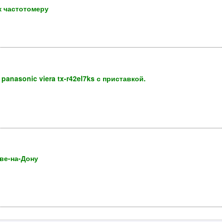
к частотомеру
nasonic viera tx-r42el7ks с приставкой.
ве-на-Дону