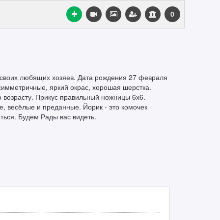
0
 своих любящих хозяев. Дата рождения 27 февраля
 симметричные, яркий окрас, хорошая шерстка.
о возрасту. Прикус правильный ножницы 6х6.
, весёлые и преданные. Йорик - это комочек
иться. Будем Рады вас видеть.