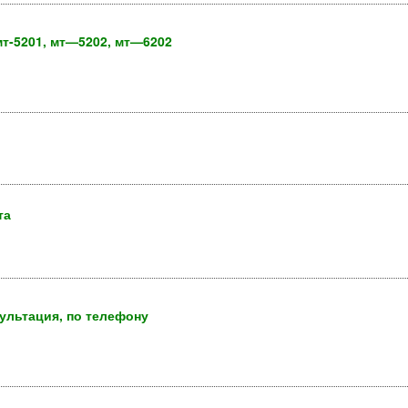
т-5201, мт—5202, мт—6202
та
ультация, по телефону