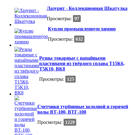
Лазурит - Коллекционная Шкатулка
Просмотры:
97
Куплю промышленную химию
Просмотры:
632
Резцы токарные с напайными
пластинами из твёрдого сплава Т15К6,
Т5К10, ВК8
Просмотры:
125
Счетчики турбинные холодной и горячей
воды ВТ-100, ВТГ-100
Просмотры:
1229