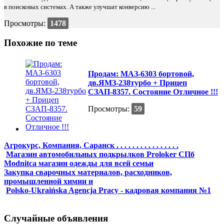
в поисковых системах. А также улучшат конверсию ...
Просмотры:
1478
Похожие по теме
Продам: МАЗ-6303 бортовой,
дв.ЯМЗ-238турбо + Прицеп
СЗАП-8357. Состояние Отличное !!!
Просмотры:
59
Агрокурс, Компания, Саранск . . . . . . . . . . . . . . . .
Магазин автомобильных подкрылков Proloker СПб
Modnitca магазин одежды для всей семьи
Закупка сварочных материалов, расходников,
промышленной химии и
Polsko-Ukraińska Agencja Pracy - кадровая компания №1
Случайные объявления