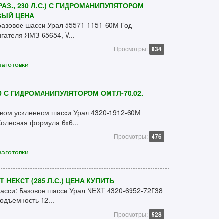
РАЗ., 230 Л.С.) С ГИДРОМАНИПУЛЯТОРОМ
ВЫЙ ЦЕНА
 Базовое шасси Урал 55571-1151-60М Год
гателя ЯМЗ-65654, V...
Просмотры:
834
заготовки
0 С ГИДРОМАНИПУЛЯТОРОМ ОМТЛ-70.02.
овом усиленном шасси Урал 4320-1912-60М
Колесная формула 6х6...
Просмотры:
476
заготовки
НЕКСТ (285 Л.С.) ЦЕНА КУПИТЬ
шасси: Базовое шасси Урал NEXT 4320-6952-72Г38
одъемность 12...
Просмотры:
528