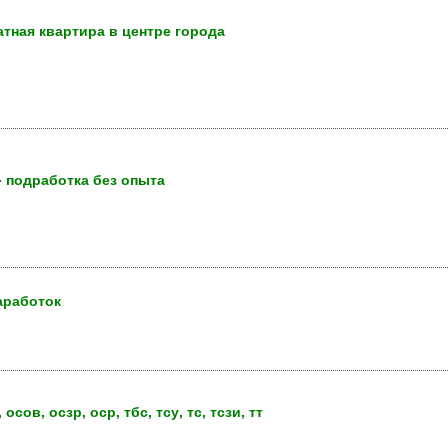
атная квартира в центре города
- подработка без опыта
аработок
ов, осзр, оср, тбс, тсу, тс, тсзи, тт