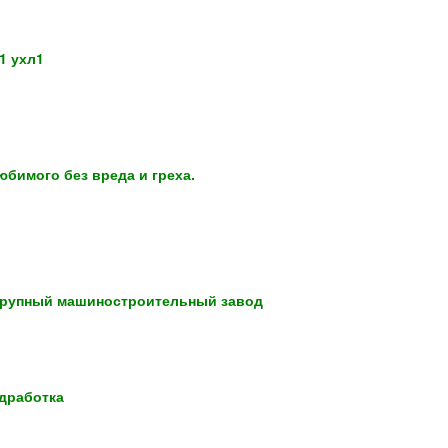
1 ухл1
юбимого без вреда и греха.
Крупный машиностроительный завод
одработка