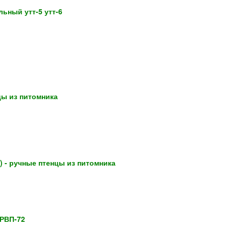
ьный утт-5 утт-6
цы из питомника
s) - ручные птенцы из питомника
 РВП-72