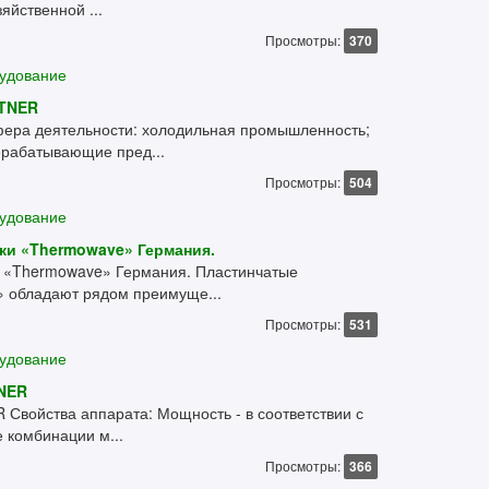
яйственной ...
Просмотры:
370
удование
NTNER
а деятельности: холодильная промышленность;
ерабатывающие пред...
Просмотры:
504
удование
ки «Thermowave» Германия.
 «Thermowave» Германия. Пластинчатые
 обладают рядом преимуще...
Просмотры:
531
удование
NER
войства аппарата: Мощность - в соответствии с
 комбинации м...
Просмотры:
366