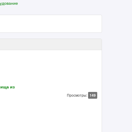
удование
бища из
Просмотры:
149