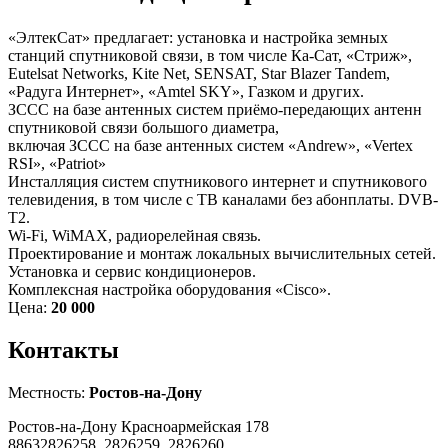
«ЭлтекСат» предлагает: установка и настройка земных
станций спутниковой связи, в том числе Ка-Сат, «Стриж»,
Eutelsat Networks, Kite Net, SENSAT, Star Blazer Tandem,
«Радуга Интернет», «Amtel SKY», Газком и других.
ЗССС на базе антенных систем приёмо-передающих антенн
спутниковой связи большого диаметра,
включая ЗССС на базе антенных систем «Andrew», «Vertex
RSI», «Patriot»
Инсталляция систем спутникового интернет и спутникового
телевидения, в том числе с ТВ каналами без абонплаты. DVB-
T2.
Wi-Fi, WiMAX, радиорелейная связь.
Проектирование и монтаж локальных вычислительных сетей.
Установка и сервис кондиционеров.
Комплексная настройка оборудования «Cisco».
Цена:
20 000
Контакты
Местность:
Ростов-на-Дону
Ростов-на-Дону Красноармейская 178
88632826258, 2826259, 2826260