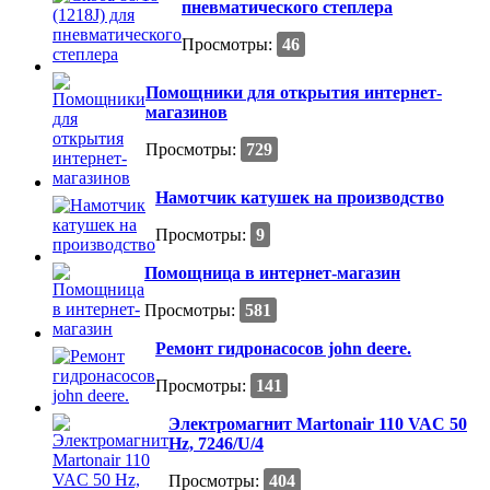
пневматического степлера
Просмотры:
46
Помощники для открытия интернет-
магазинов
Просмотры:
729
Намотчик катушек на производство
Просмотры:
9
Помощница в интернет-магазин
Просмотры:
581
Ремонт гидронасосов john deere.
Просмотры:
141
Электромагнит Martonair 110 VAC 50
Hz, 7246/U/4
Просмотры:
404