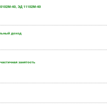
0102М-40, ЭД 11102М-40
ельный доход
 частичная занятость