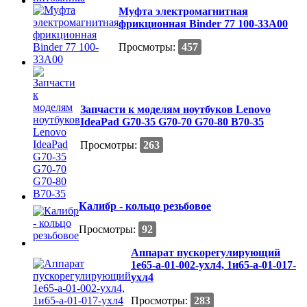
Муфта электромагнитная
фрикционная Binder 77 100-33A00
Просмотры:
457
Запчасти к мoделям ноутбуков Lеnоvо
IdeаPad G70-35 G70-70 G70-80 В70-35
Просмотры:
263
Калибр - кольцо резьбовое
Просмотры:
92
Аппарат пускорегулирующий
1е65-а-01-002-ухл4, 1и65-а-01-017-
ухл4
Просмотры:
283