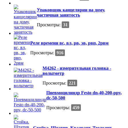
Упаковщик канцелярии на дому,
частичная занятость
Просмотры:
31
Реле времени вс, вл, рв, эв, рвп, 2рвм
Просмотры:
916
М4262 - измерительная головка -
вольтметр
Просмотры:
221
Пневмоцилиндр Festo dn-40-200-ppv,
dc-50-500
Просмотры:
459
Стойка. Штатив. Квадрант. Теодолит.