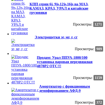
КПП серии 6j, 9js,12js,16js на МАЗ,
КАМАЗ, КРАЗ, УРАЛ и китайские
грузовики
Просмотры:
1271
Электрощетки эг, мг, г, сг
Просмотры:
989
Продам: Урал ППУА-1800/100
установка паровая передвижная
4878Р2 ОТС!!!
Просмотры:
1159
Амортизатор с фрикционным
демпфированием АФД-9
Просмотры:
372