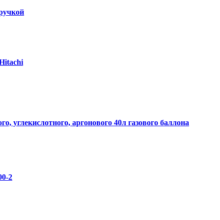
ручкой
Hitachi
го, углекислотного, аргонового 40л газового баллона
0-2