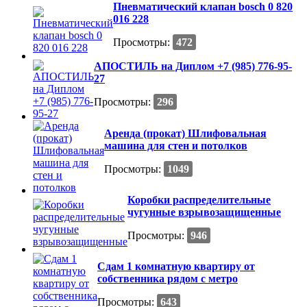
Пневматический клапан bosch 0 820
016 228
Просмотры:
472
АПОСТИЛЬ на Диплом +7 (985) 776-95-
27
Просмотры:
296
Аренда (прокат) Шлифовальная
машина для стен и потолков
Просмотры:
1049
Коробки распределительные
чугунные взрывозащищенные
Просмотры:
946
Сдам 1 комнатную квартиру от
собственника рядом с метро
Просмотры:
643