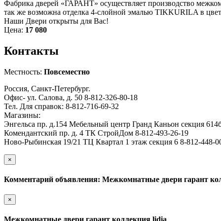
Фабрика дверей «ГАРАНТ» осуществляет производство межкомн
так же возможна отделка 4-слойной эмалью TIKKURILA в цве
Наши Двери открыты для Вас!
Цена:
17 080
Контакты
Местность:
Повсеместно
Россия, Санкт-Петербург.
Офис- ул. Салова, д. 50 8-812-326-80-18
Тел. Для справок: 8-812-716-69-32
Магазины:
Энгельса пр. д.154 Мебельный центр Гранд Каньон секция 614б
Комендантский пр. д. 4 ТК СтройДом 8-812-493-26-19
Ново-Рыбинская 19/21 ТЦ Квартал 1 этаж секция 6 8-812-448-0
×
Комментарий объявления: Межкомнатные двери гарант колл
×
Межкомнатные двери гарант коллекция lidia