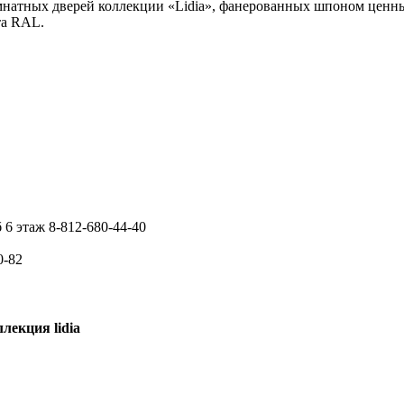
атных дверей коллекции «Lidia», фанерованных шпоном ценных
та RAL.
 6 этаж 8-812-680-44-40
0-82
екция lidia