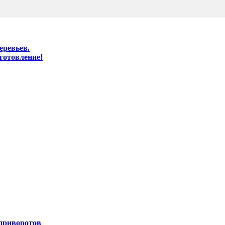
еревьев.
готовление!
 приворотов