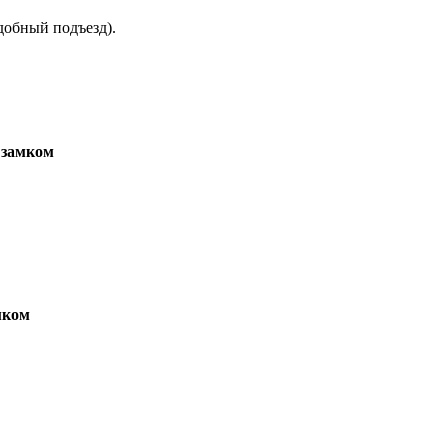
добный подъезд).
 замком
мком