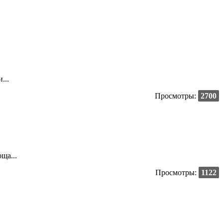
...
Просмотры:
2700
ща...
Просмотры:
1122