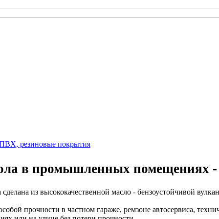
ПВХ, резиновые покрытия
ола в промышленных помещениях -
делана из высококачественной масло - бензоустойчивой вулка
обой прочности в частном гараже, ремзоне автосервиса, технич
х или на улице без потери прочности.