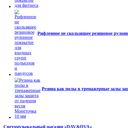
Рифленное не скользящее резиновое рулонн
Резина как полы в тренажерные залы за
Светомузыкальный магазин «DAV&DVA»