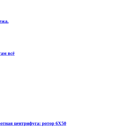
ежа.
там всё
отная центрифуга: ротор 6Х50