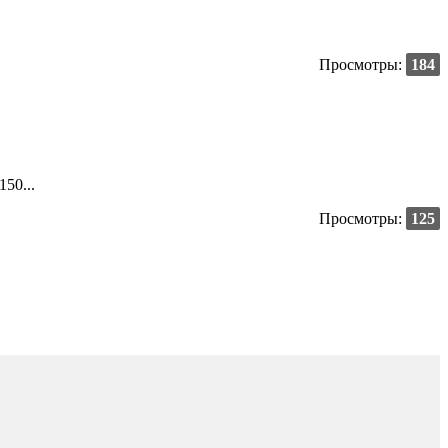
Просмотры:
184
50...
Просмотры:
125