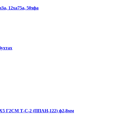
н3а, 12ха75а, 50хфа
бухтах
Х5 Г2СМ Т-С-2 (ППАН-122) ф2,8мм