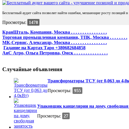
Бесплатный аудит сайта позволит найти ошибки, мешающие росту позиций в п
Просмотры:
1478
КранШталь, Компания, Москва . . . . . . . . . . . . . . . .
Торговая промышленная компания, ТПК, Москва . . . . . . . .
МК-Сервис, Александр, Москва . . . . . . . . . . . . . . . .
Гадание на Картах Таро +380682684858
АиС Агро, Ольга Петровна, Омск . . . . . . . . . . . . . . .
Случайные объявления
Трансформаторы ТСУ (от 0,063 до 4,0
Просмотры:
955
Упаковщик канцелярии на дому, свободная
Просмотры:
27