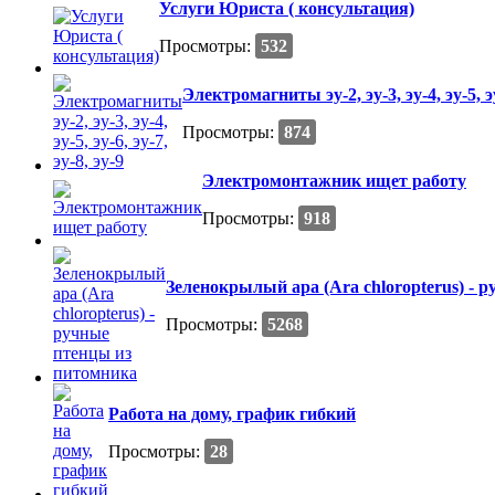
Услуги Юриста ( консультация)
Просмотры:
532
Электромагниты эу-2, эу-3, эу-4, эу-5, эу-
Просмотры:
874
Электромонтажник ищет работу
Просмотры:
918
Зеленокрылый ара (Ara chloropterus) - 
Просмотры:
5268
Работа на дому, график гибкий
Просмотры:
28