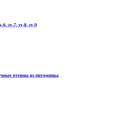
6, эу-7, эу-8, эу-9
ручные птенцы из питомника