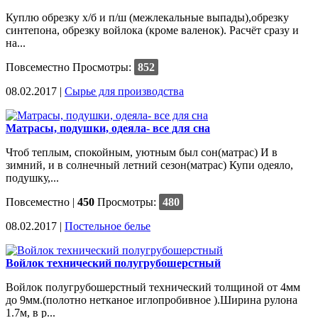
Куплю обрезку х/б и п/ш (межлекальные выпады),обрезку
синтепона, обрезку войлока (кроме валенок). Расчёт сразу и
на...
Повсеместно
Просмотры:
852
08.02.2017 |
Сырье для производства
Матрасы, подушки, одеяла- все для сна
Чтоб теплым, спокойным, уютным был сон(матрас) И в
зимний, и в солнечный летний сезон(матрас) Купи одеяло,
подушку,...
Повсеместно
|
450
Просмотры:
480
08.02.2017 |
Постельное белье
Войлок технический полугрубошерстный
Войлок полугрубошерстный технический толщиной от 4мм
до 9мм.(полотно нетканое иглопробивное ).Ширина рулона
1.7м, в р...