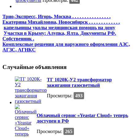
Просмотры:
442
Трио-Экспресс, Игорь, Москва . . . . . . . . . . . . . . . .
Екатерина Михайловна, Новосибирск . . . . . . . . . . . . .
капельницы уколы медицинская помощь на дому
Участки в Крыму: Алупка, Ялта. Документы РФ.
Собственник .
Комплексные решения для наружного оформления АЗС,
АГЗС, АГНКС
Случайные объявления
ТГ 1020К-У2 трансформатор
зажигания газосветный
Просмотры:
493
Облачный сервис «Yeastar Cloud» теперь
доступен в РФ
Просмотры:
265